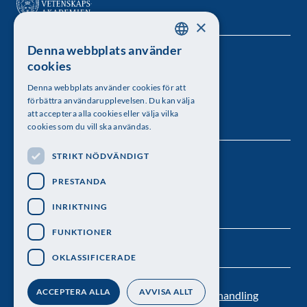
×
Denna webbplats använder
SWEDISH
Kungl. Vetenskapsakademien
cookies
ENGLISH
Besöksadress: Lilla Frescativägen 4A
Denna webbplats använder cookies för att
förbättra användarupplevelsen. Du kan välja
Telefon: 08-673 95 00
att acceptera alla cookies eller välja vilka
cookies som du vill ska användas.
STRIKT NÖDVÄNDIGT
Följ oss
PRESTANDA
INRIKTNING
FUNKTIONER
OKLASSIFICERADE
ACCEPTERA ALLA
AVVISA ALLT
Kontakt
Nyhetsbrev
Personuppgiftsbehandling