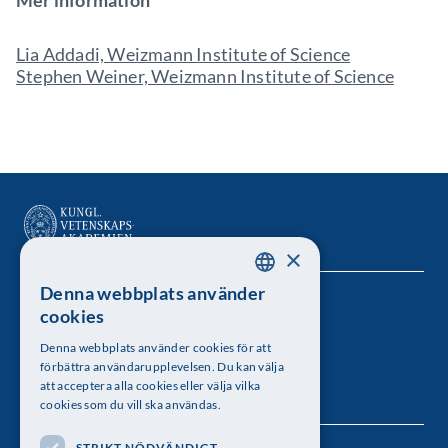
Mer information
Lia Addadi, Weizmann Institute of Science
Stephen Weiner, Weizmann Institute of Science
×
Denna webbplats använder
SWEDISH
Kungl. Vetenskapsakademien
cookies
ENGLISH
Besöksadress: Lilla Frescativägen 4A
Denna webbplats använder cookies för att
förbättra användarupplevelsen. Du kan välja
Telefon: 08-673 95 00
att acceptera alla cookies eller välja vilka
cookies som du vill ska användas.
STRIKT NÖDVÄNDIGT