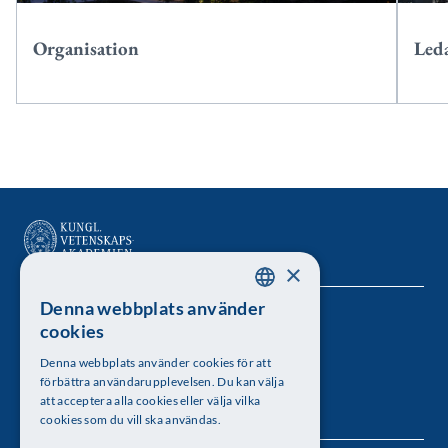
Organisation
Led
×
Denna webbplats använder
SWEDISH
Kungl. Vetenskapsakademien
cookies
ENGLISH
Besöksadress: Lilla Frescativägen 4A
Denna webbplats använder cookies för att
förbättra användarupplevelsen. Du kan välja
Telefon: 08-673 95 00
att acceptera alla cookies eller välja vilka
cookies som du vill ska användas.