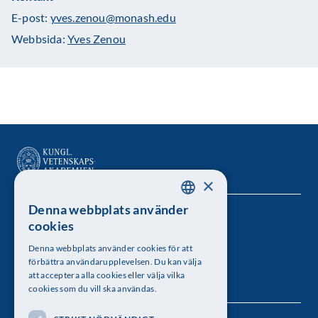
E-post:
yves.zenou@monash.edu
Webbsida:
Yves Zenou
×
Denna webbplats använder
SWEDISH
Kungl. Vetenskapsakademien
cookies
ENGLISH
Besöksadress: Lilla Frescativägen 4A
Denna webbplats använder cookies för att
förbättra användarupplevelsen. Du kan välja
Telefon: 08-673 95 00
att acceptera alla cookies eller välja vilka
cookies som du vill ska användas.