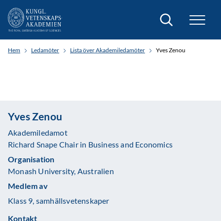
Sök
Hem
Ledamöter
Lista över Akademiledamöter
Yves Zenou
Yves Zenou
Akademiledamot
Richard Snape Chair in Business and Economics
Organisation
Monash University, Australien
Medlem av
Klass 9, samhällsvetenskaper
Kontakt