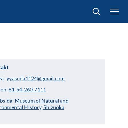
Sök
takt
st:
yyasuda1124@gmail.com
fon:
81-54-260-7111
bsida:
Museum of Natural and
ronmental History, Shizuoka