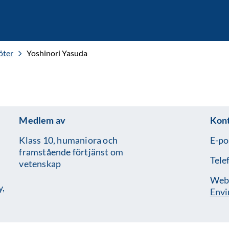
öter
Yoshinori Yasuda
Medlem av
Kon
Klass 10, humaniora och
E-po
framstående förtjänst om
Tele
vetenskap
Web
y,
Envi