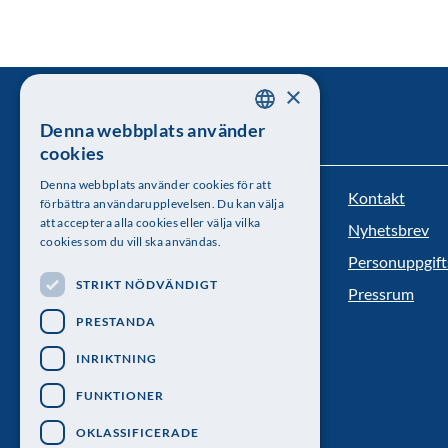
×
Denna webbplats använder
SWEDISH
cookies
ENGLISH
Denna webbplats använder cookies för att
Kontakt
Kungl. Vetenskapsakademien
förbättra användarupplevelsen. Du kan välja
att acceptera alla cookies eller välja vilka
Nyhetsbrev
Besöksadress: Lilla Frescativägen 4A
cookies som du vill ska användas.
Personuppgift
Telefon: 08-673 95 00
STRIKT NÖDVÄNDIGT
Pressrum
PRESTANDA
INRIKTNING
FUNKTIONER
OKLASSIFICERADE