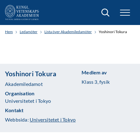
Sök
Hem
Ledamöter
Lista över Akademiledamöter
Yoshinori Tokura
Medlem av
Yoshinori Tokura
Klass 3, fysik
Akademiledamot
Organisation
Universitetet i Tokyo
Kontakt
Webbsida:
Universitetet i Tokyo