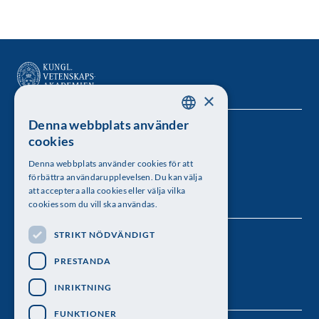
×
Denna webbplats använder
SWEDISH
Kungl. Vetenskapsakademien
cookies
ENGLISH
Besöksadress: Lilla Frescativägen 4A
Denna webbplats använder cookies för att
förbättra användarupplevelsen. Du kan välja
Telefon: 08-673 95 00
att acceptera alla cookies eller välja vilka
cookies som du vill ska användas.
STRIKT NÖDVÄNDIGT
Följ oss
PRESTANDA
INRIKTNING
FUNKTIONER