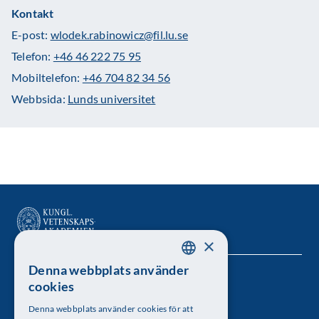
Kontakt
E-post:
wlodek.rabinowicz@fil.lu.se
Telefon:
+46 46 222 75 95
Mobiltelefon:
+46 704 82 34 56
Webbsida:
Lunds universitet
×
Denna webbplats använder
SWEDISH
Kungl. Vetenskapsakademien
cookies
ENGLISH
Besöksadress: Lilla Frescativägen 4A
Denna webbplats använder cookies för att