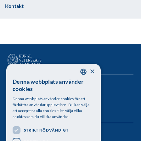
Kontakt
×
Denna webbplats använder
SWEDISH
Kungl. Vetenskapsakademien
cookies
ENGLISH
Besöksadress: Lilla Frescativägen 4A
Denna webbplats använder cookies för att
förbättra användarupplevelsen. Du kan välja
Telefon: 08-673 95 00
att acceptera alla cookies eller välja vilka
cookies som du vill ska användas.
STRIKT NÖDVÄNDIGT
Följ oss