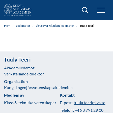
Sök
Hem
Ledamöter
Lista över Akademiledamöter
Tuula Teeri
Tuula Teeri
Akademiledamot
Verkställande direktör
Organisation
Kungl. Ingenjörsvetenskapsakademien
Medlem av
Kontakt
Klass 8, tekniska vetenskaper
E-post:
tuula.teeri@iva.se
Telefon:
+46 8 791 29 00