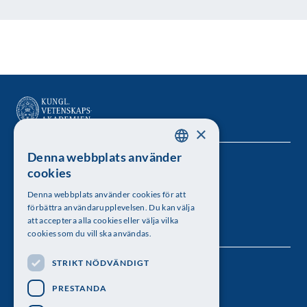
×
Denna webbplats använder
SWEDISH
Kungl. Vetenskapsakademien
cookies
ENGLISH
Besöksadress: Lilla Frescativägen 4A
Denna webbplats använder cookies för att
förbättra användarupplevelsen. Du kan välja
Telefon: 08-673 95 00
att acceptera alla cookies eller välja vilka
cookies som du vill ska användas.
STRIKT NÖDVÄNDIGT
Följ oss
PRESTANDA