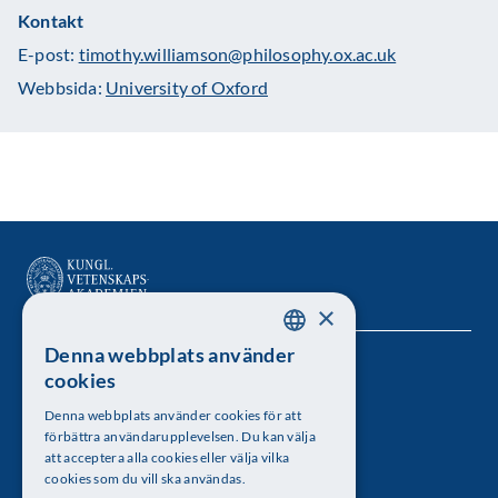
Kontakt
E-post:
timothy.williamson@philosophy.ox.ac.uk
Webbsida:
University of Oxford
×
Denna webbplats använder
SWEDISH
Kungl. Vetenskapsakademien
cookies
ENGLISH
Besöksadress: Lilla Frescativägen 4A
Denna webbplats använder cookies för att
förbättra användarupplevelsen. Du kan välja
Telefon: 08-673 95 00
att acceptera alla cookies eller välja vilka
cookies som du vill ska användas.