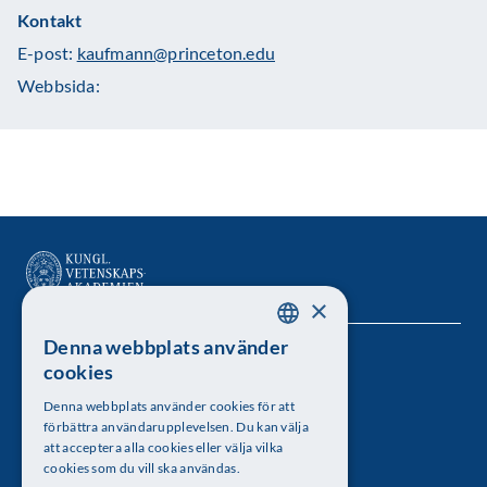
Kontakt
E-post:
kaufmann@princeton.edu
Webbsida:
×
Denna webbplats använder
SWEDISH
Kungl. Vetenskapsakademien
cookies
ENGLISH
Besöksadress: Lilla Frescativägen 4A
Denna webbplats använder cookies för att
förbättra användarupplevelsen. Du kan välja
Telefon: 08-673 95 00
att acceptera alla cookies eller välja vilka
cookies som du vill ska användas.