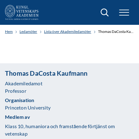
Sök
Hem
Ledamöter
Lista över Akademiledamöter
Thomas DaCosta Kaufmann
Thomas DaCosta Kaufmann
Akademiledamot
Professor
Organisation
Princeton University
Medlem av
Klass 10, humaniora och framstående förtjänst om
vetenskap