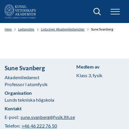
Sök
Hem
Ledamöter
Lista över Akademiledamöter
Sune Svanberg
Medlem av
Sune Svanberg
Klass 3, fysik
Akademiledamot
Professor i atomfysik
Organisation
Lunds tekniska högskola
Kontakt
E-post:
sune.svanberg@fysik.lth.se
Telefon:
+46 46 222 76 50