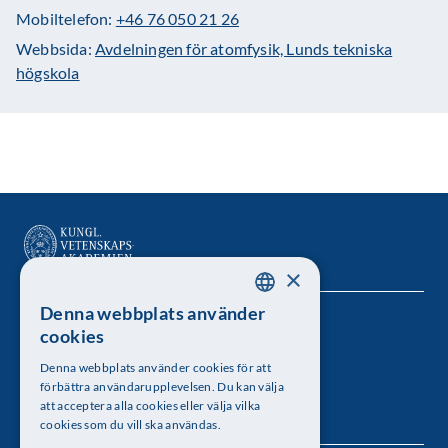
Mobiltelefon:
+46 76 050 21 26
Webbsida:
Avdelningen för atomfysik, Lunds tekniska
högskola
×
Denna webbplats använder
SWEDISH
Kungl. Vetenskapsakademien
cookies
ENGLISH
Besöksadress: Lilla Frescativägen 4A
Denna webbplats använder cookies för att
förbättra användarupplevelsen. Du kan välja
Telefon: 08-673 95 00
att acceptera alla cookies eller välja vilka
cookies som du vill ska användas.