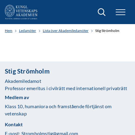
Sök
Hem
Ledamöter
Lista över Akademiledamöter
Stig Strömholm
Stig Strömholm
Akademiledamot
Professor emeritus i civilrätt med internationell privaträtt
Medlem av
Klass 10, humaniora och framstående förtjänst om
vetenskap
Kontakt
E-post:
Stromholmstig@gmail.com