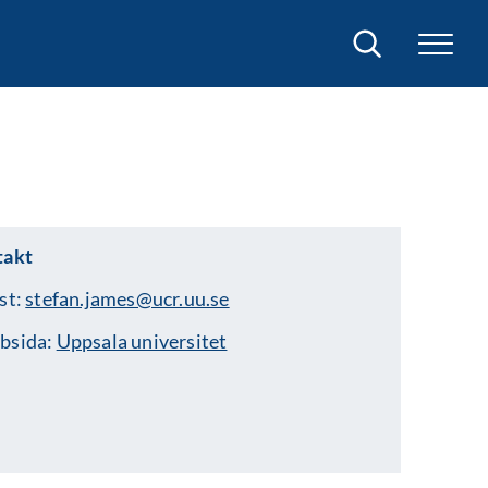
Sök
takt
st:
stefan.james@ucr.uu.se
bsida:
Uppsala universitet