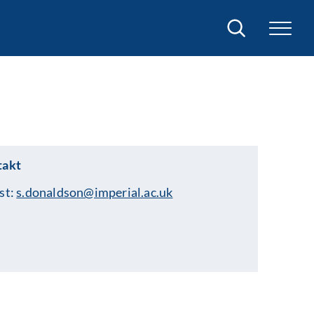
Sök
takt
st:
s.donaldson@imperial.ac.uk