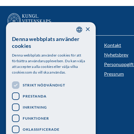
×
Denna webbplats använder
SWEDISH
Kontakt
cookies
Kungl. Vetenskapsakademien
ENGLISH
Nyhetsbrev
Denna webbplats använder cookies för att
Besöksadress: Lilla Frescativägen 4A
förbättra användarupplevelsen. Du kan välja
Personuppgift
att acceptera alla cookies eller välja vilka
Telefon: 08-673 95 00
cookies som du vill ska användas.
Pressrum
STRIKT NÖDVÄNDIGT
PRESTANDA
INRIKTNING
FUNKTIONER
OKLASSIFICERADE