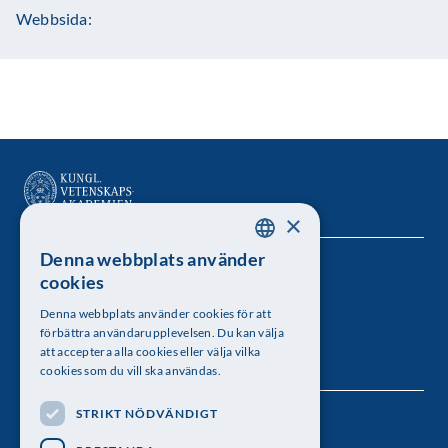
Webbsida:
×
Denna webbplats använder
SWEDISH
Kungl. Vetenskapsakademien
cookies
ENGLISH
Besöksadress: Lilla Frescativägen 4A
Denna webbplats använder cookies för att
förbättra användarupplevelsen. Du kan välja
Telefon: 08-673 95 00
att acceptera alla cookies eller välja vilka
cookies som du vill ska användas.
STRIKT NÖDVÄNDIGT
Följ oss