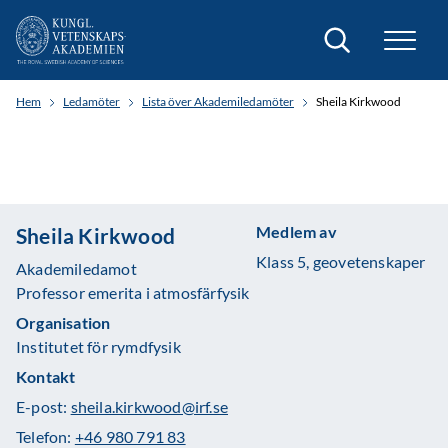
Sök
Hem
Ledamöter
Lista över Akademiledamöter
Sheila Kirkwood
Medlem av
Sheila Kirkwood
Klass 5, geovetenskaper
Akademiledamot
Professor emerita i atmosfärfysik
Organisation
Institutet för rymdfysik
Kontakt
E-post:
sheila.kirkwood@irf.se
Telefon:
+46 980 791 83