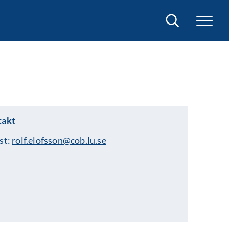
Sök
takt
st:
rolf.elofsson@cob.lu.se