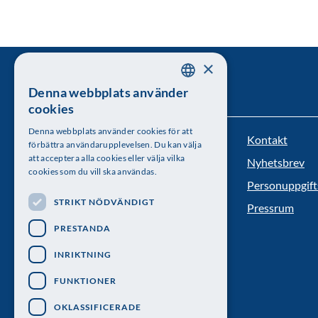
×
Denna webbplats använder
SWEDISH
cookies
ENGLISH
Denna webbplats använder cookies för att
Kontakt
Kungl. Vetenskapsakademien
förbättra användarupplevelsen. Du kan välja
att acceptera alla cookies eller välja vilka
Nyhetsbrev
Besöksadress: Lilla Frescativägen 4A
cookies som du vill ska användas.
Personuppgift
Telefon: 08-673 95 00
STRIKT NÖDVÄNDIGT
Pressrum
PRESTANDA
INRIKTNING
FUNKTIONER
OKLASSIFICERADE