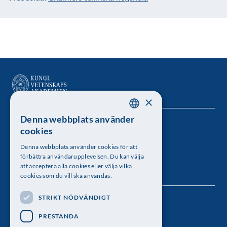
×
Denna webbplats använder
SWEDISH
Kungl. Vetenskapsakademien
cookies
ENGLISH
Besöksadress: Lilla Frescativägen 4A
Denna webbplats använder cookies för att
förbättra användarupplevelsen. Du kan välja
Telefon: 08-673 95 00
att acceptera alla cookies eller välja vilka
cookies som du vill ska användas.
STRIKT NÖDVÄNDIGT
Följ oss
PRESTANDA