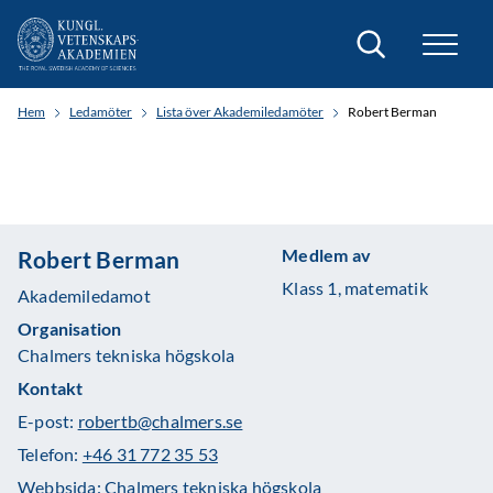
Sök
Hem
Ledamöter
Lista över Akademiledamöter
Robert Berman
Medlem av
Robert Berman
Klass 1, matematik
Akademiledamot
Organisation
Chalmers tekniska högskola
Kontakt
E-post:
robertb@chalmers.se
Telefon:
+46 31 772 35 53
Webbsida:
Chalmers tekniska högskola