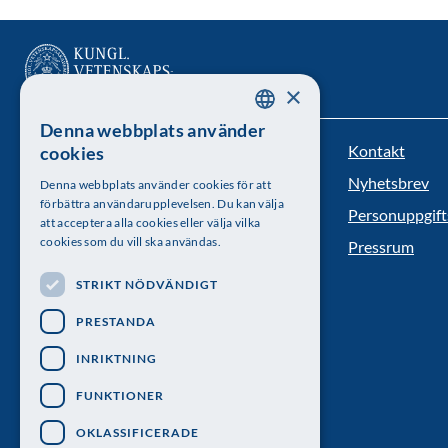
×
Denna webbplats använder
SWEDISH
Kontakt
cookies
Kungl. Vetenskapsakademien
ENGLISH
Nyhetsbrev
Denna webbplats använder cookies för att
Besöksadress: Lilla Frescativägen 4A
förbättra användarupplevelsen. Du kan välja
Personuppgift
att acceptera alla cookies eller välja vilka
Telefon: 08-673 95 00
cookies som du vill ska användas.
Pressrum
STRIKT NÖDVÄNDIGT
PRESTANDA
INRIKTNING
FUNKTIONER
OKLASSIFICERADE