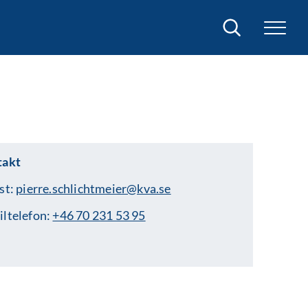
Sök
takt
st:
pierre.schlichtmeier@kva.se
ltelefon:
+46 70 231 53 95