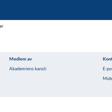
er
Medlem av
Kon
Akademiens kansli
E-po
Mobi