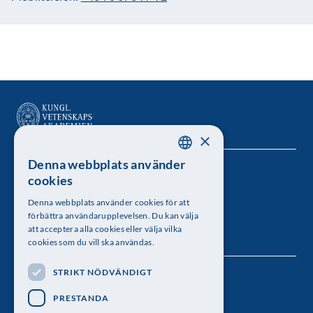
×
Denna webbplats använder
SWEDISH
Kungl. Vetenskapsakademien
cookies
ENGLISH
Besöksadress: Lilla Frescativägen 4A
Denna webbplats använder cookies för att
förbättra användarupplevelsen. Du kan välja
Telefon: 08-673 95 00
att acceptera alla cookies eller välja vilka
cookies som du vill ska användas.
STRIKT NÖDVÄNDIGT
Följ oss
PRESTANDA