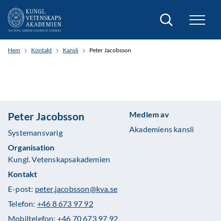
Sök
Hem
Kontakt
Kansli
Peter Jacobsson
Medlem av
Peter Jacobsson
Akademiens kansli
Systemansvarig
Organisation
Kungl. Vetenskapsakademien
Kontakt
E-post:
peter.jacobsson@kva.se
Telefon:
+46 8 673 97 92
Mobiltelefon:
+46 70 673 97 92