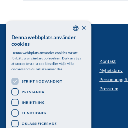
×
Denna webbplats använder
SWEDISH
cookies
ENGLISH
Denna webbplats använder cookies för att
förbättra användarupplevelsen. Du kan välja
Kontakt
Kungl. Vetenskapsakademien
att acceptera alla cookies eller välja vilka
cookies som du vill ska användas.
Nyhetsbrev
Besöksadress: Lilla Frescativägen 4A
Personuppgift
STRIKT NÖDVÄNDIGT
Telefon: 08-673 95 00
Pressrum
PRESTANDA
INRIKTNING
FUNKTIONER
OKLASSIFICERADE