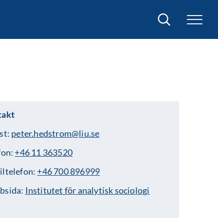
Sök
takt
st:
peter.hedstrom@liu.se
fon:
+46 11 363520
ltelefon:
+46 700 896999
bsida:
Institutet för analytisk sociologi