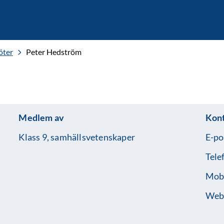
öter
Peter Hedström
Medlem av
Kon
Klass 9, samhällsvetenskaper
E-po
Tele
Mobi
Web