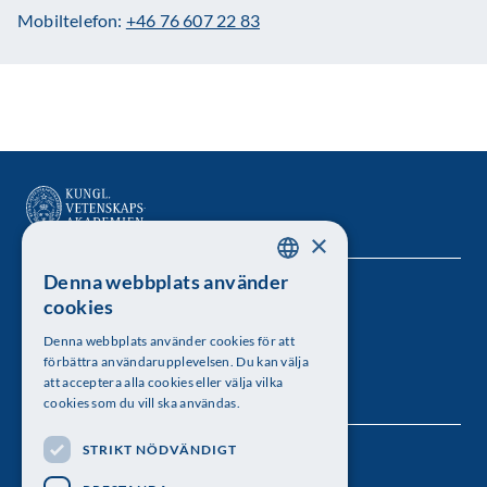
Mobiltelefon:
+46 76 607 22 83
×
Denna webbplats använder
SWEDISH
Kungl. Vetenskapsakademien
cookies
ENGLISH
Besöksadress: Lilla Frescativägen 4A
Denna webbplats använder cookies för att
förbättra användarupplevelsen. Du kan välja
Telefon: 08-673 95 00
att acceptera alla cookies eller välja vilka
cookies som du vill ska användas.
STRIKT NÖDVÄNDIGT
Följ oss