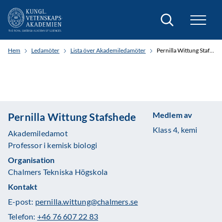
Sök
Hem
Ledamöter
Lista över Akademiledamöter
Pernilla Wittung Stafshede
Medlem av
Pernilla Wittung Stafshede
Klass 4, kemi
Akademiledamot
Professor i kemisk biologi
Organisation
Chalmers Tekniska Högskola
Kontakt
E-post:
pernilla.wittung@chalmers.se
Telefon:
+46 76 607 22 83