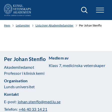
Sök
Hem
Ledamöter
Lista över Akademiledamöter
Per Johan Stenflo
Medlem av
Per Johan Stenflo
Klass 7, medicinska vetenskaper
Akademiledamot
Professor i klinisk kemi
Organisation
Lunds universitet
Kontakt
E-post:
johan.stenflo@med.lu.se
Telefon:
+46 40 33 14 21