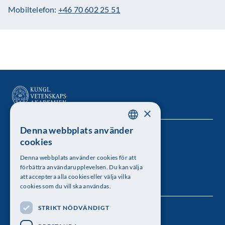
Mobiltelefon:
+46 70 602 25 51
×
Denna webbplats använder
SWEDISH
Kungl. Vetenskapsakademien
cookies
ENGLISH
Besöksadress: Lilla Frescativägen 4A
Denna webbplats använder cookies för att
förbättra användarupplevelsen. Du kan välja
Telefon: 08-673 95 00
att acceptera alla cookies eller välja vilka
cookies som du vill ska användas.
STRIKT NÖDVÄNDIGT
Följ oss