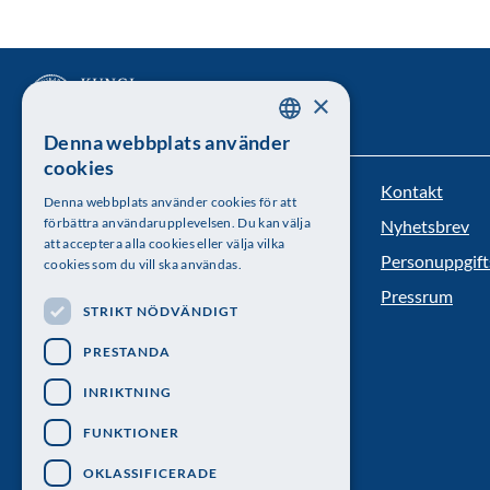
×
Denna webbplats använder
SWEDISH
cookies
ENGLISH
Kontakt
Kungl. Vetenskapsakademien
Denna webbplats använder cookies för att
förbättra användarupplevelsen. Du kan välja
Nyhetsbrev
Besöksadress: Lilla Frescativägen 4A
att acceptera alla cookies eller välja vilka
Personuppgift
cookies som du vill ska användas.
Telefon: 08-673 95 00
Pressrum
STRIKT NÖDVÄNDIGT
PRESTANDA
INRIKTNING
FUNKTIONER
OKLASSIFICERADE