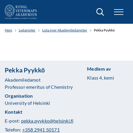
Sök
Hem
Ledamöter
Lista över Akademiledamöter
Pekka Pyykkö
Medlem av
Pekka Pyykkö
Klass 4, kemi
Akademiledamot
Professor emeritus of Chemistry
Organisation
University of Helsinki
Kontakt
E-post:
pekka.pyykko@helsinki.fi
Telefon:
+358 2941 50171