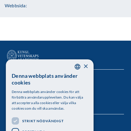
Webbsida:
×
Denna webbplats använder
SWEDISH
Kungl. Vetenskapsakademien
cookies
ENGLISH
Besöksadress: Lilla Frescativägen 4A
Denna webbplats använder cookies för att
förbättra användarupplevelsen. Du kan välja
Telefon: 08-673 95 00
att acceptera alla cookies eller välja vilka
cookies som du vill ska användas.
STRIKT NÖDVÄNDIGT
Följ oss