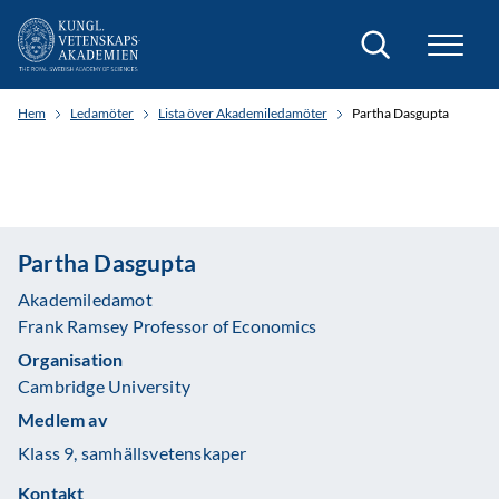
Sök
Hem
Ledamöter
Lista över Akademiledamöter
Partha Dasgupta
Partha Dasgupta
Akademiledamot
Frank Ramsey Professor of Economics
Organisation
Cambridge University
Medlem av
Klass 9, samhällsvetenskaper
Kontakt