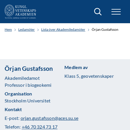
Sök
Hem
Ledamöter
Lista över Akademiledamöter
Örjan Gustafsson
Medlem av
Örjan Gustafsson
Klass 5, geovetenskaper
Akademiledamot
Professor i biogeokemi
Organisation
Stockholm Universitet
Kontakt
E-post:
orjan.gustafsson@aces.su.se
Telefon:
+46 70 324 73 17