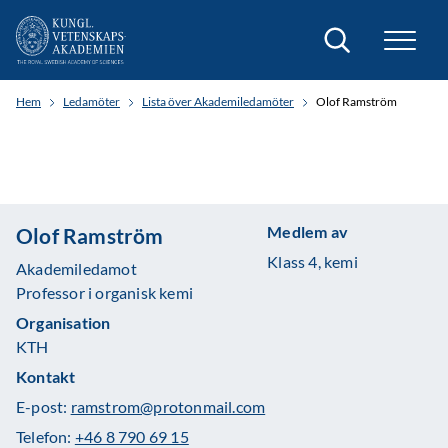
Sök
Hem
Ledamöter
Lista över Akademiledamöter
Olof Ramström
Medlem av
Olof Ramström
Klass 4, kemi
Akademiledamot
Professor i organisk kemi
Organisation
KTH
Kontakt
E-post:
ramstrom@protonmail.com
Telefon:
+46 8 790 69 15