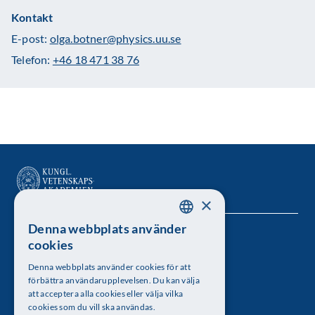
Kontakt
E-post:
olga.botner@physics.uu.se
Telefon:
+46 18 471 38 76
×
Denna webbplats använder
SWEDISH
Kungl. Vetenskapsakademien
cookies
ENGLISH
Besöksadress: Lilla Frescativägen 4A
Denna webbplats använder cookies för att
förbättra användarupplevelsen. Du kan välja
Telefon: 08-673 95 00
att acceptera alla cookies eller välja vilka
cookies som du vill ska användas.