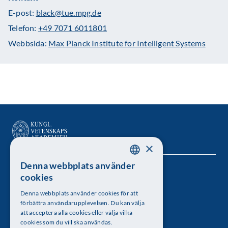
E-post:
black@tue.mpg.de
Telefon:
+49 7071 6011801
Webbsida:
Max Planck Institute for Intelligent Systems
×
Denna webbplats använder
SWEDISH
Kungl. Vetenskapsakademien
cookies
ENGLISH
Besöksadress: Lilla Frescativägen 4A
Denna webbplats använder cookies för att
förbättra användarupplevelsen. Du kan välja
Telefon: 08-673 95 00
att acceptera alla cookies eller välja vilka
cookies som du vill ska användas.