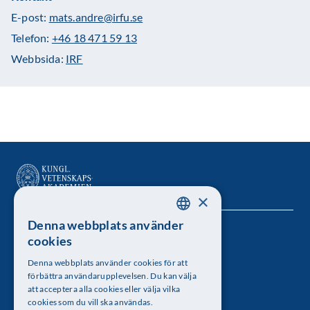
E-post:
mats.andre@irfu.se
Telefon:
+46 18 471 59 13
Webbsida:
IRF
×
Denna webbplats använder
SWEDISH
Kungl. Vetenskapsakademien
cookies
ENGLISH
Besöksadress: Lilla Frescativägen 4A
Denna webbplats använder cookies för att
förbättra användarupplevelsen. Du kan välja
Telefon: 08-673 95 00
att acceptera alla cookies eller välja vilka
cookies som du vill ska användas.