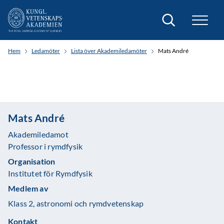
Sök
Hem
Ledamöter
Lista över Akademiledamöter
Mats André
Mats André
Akademiledamot
Professor i rymdfysik
Organisation
Institutet för Rymdfysik
Medlem av
Klass 2, astronomi och rymdvetenskap
Kontakt