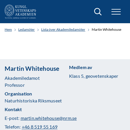
Sök
Hem
Ledamöter
Lista över Akademiledamöter
Martin Whitehouse
Medlem av
Martin Whitehouse
Klass 5, geovetenskaper
Akademiledamot
Professor
Organisation
Naturhistoriska Riksmuseet
Kontakt
E-post:
martin.whitehouse@nrm.se
Telefon:
+46 8 519 55 169