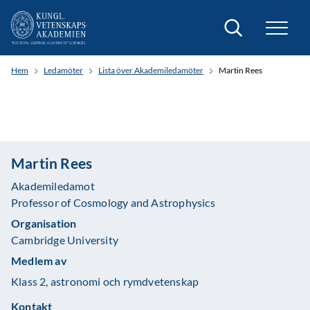
Sök
Hem
Ledamöter
Lista över Akademiledamöter
Martin Rees
Martin Rees
Akademiledamot
Professor of Cosmology and Astrophysics
Organisation
Cambridge University
Medlem av
Klass 2, astronomi och rymdvetenskap
Kontakt