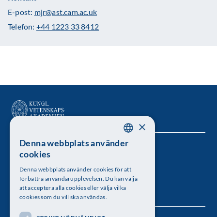
E-post:
mjr@ast.cam.ac.uk
Telefon:
+44 1223 33 8412
×
Denna webbplats använder
SWEDISH
Kungl. Vetenskapsakademien
cookies
ENGLISH
Besöksadress: Lilla Frescativägen 4A
Denna webbplats använder cookies för att
förbättra användarupplevelsen. Du kan välja
Telefon: 08-673 95 00
att acceptera alla cookies eller välja vilka
cookies som du vill ska användas.