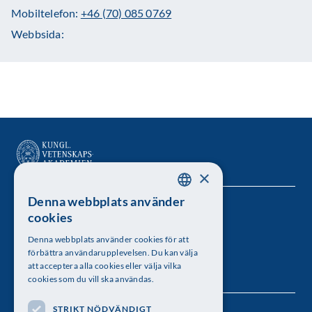
Mobiltelefon:
+46 (70) 085 0769
Webbsida:
×
Denna webbplats använder
SWEDISH
Kungl. Vetenskapsakademien
cookies
ENGLISH
Besöksadress: Lilla Frescativägen 4A
Denna webbplats använder cookies för att
förbättra användarupplevelsen. Du kan välja
Telefon: 08-673 95 00
att acceptera alla cookies eller välja vilka
cookies som du vill ska användas.
STRIKT NÖDVÄNDIGT