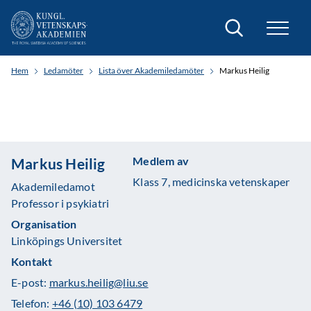
Sök
Hem
Ledamöter
Lista över Akademiledamöter
Markus Heilig
Medlem av
Markus Heilig
Klass 7, medicinska vetenskaper
Akademiledamot
Professor i psykiatri
Organisation
Linköpings Universitet
Kontakt
E-post:
markus.heilig@liu.se
Telefon:
+46 (10) 103 6479