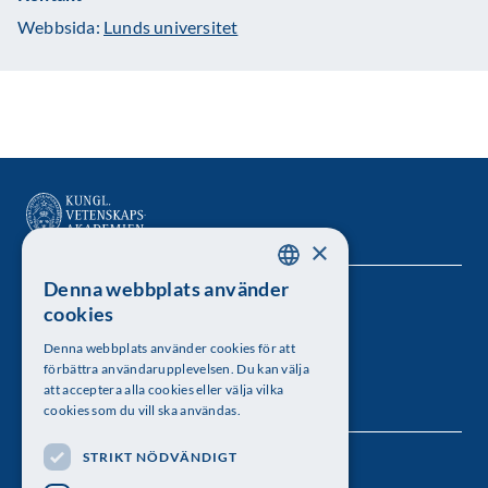
Webbsida:
Lunds universitet
×
Denna webbplats använder
SWEDISH
Kungl. Vetenskapsakademien
cookies
ENGLISH
Besöksadress: Lilla Frescativägen 4A
Denna webbplats använder cookies för att
förbättra användarupplevelsen. Du kan välja
Telefon: 08-673 95 00
att acceptera alla cookies eller välja vilka
cookies som du vill ska användas.
STRIKT NÖDVÄNDIGT
Följ oss