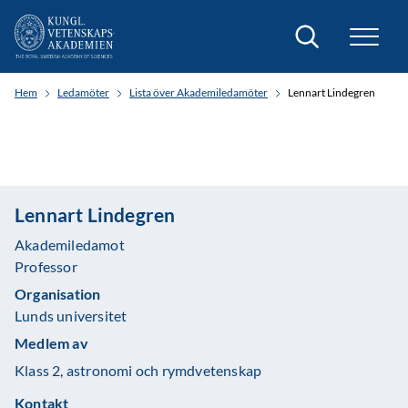
Sök
Hem
Ledamöter
Lista över Akademiledamöter
Lennart Lindegren
Lennart Lindegren
Akademiledamot
Professor
Organisation
Lunds universitet
Medlem av
Klass 2, astronomi och rymdvetenskap
Kontakt