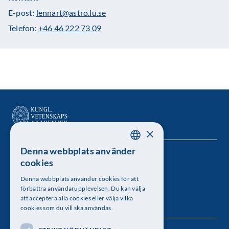
E-post:
lennart@astro.lu.se
Telefon:
+46 46 222 73 09
×
Denna webbplats använder
SWEDISH
Kungl. Vetenskapsakademien
cookies
ENGLISH
Besöksadress: Lilla Frescativägen 4A
Denna webbplats använder cookies för att
förbättra användarupplevelsen. Du kan välja
Telefon: 08-673 95 00
att acceptera alla cookies eller välja vilka
cookies som du vill ska användas.