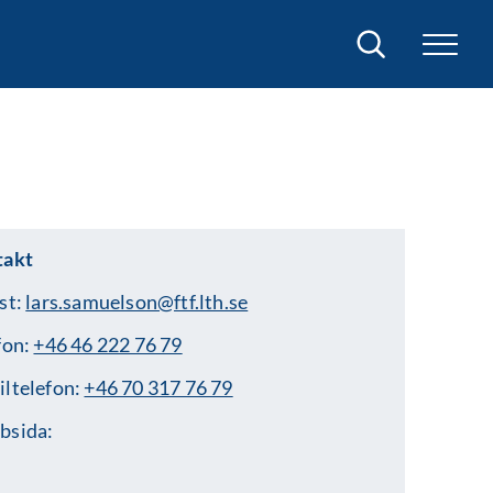
Sök
takt
st:
lars.samuelson@ftf.lth.se
fon:
+46 46 222 76 79
ltelefon:
+46 70 317 76 79
bsida: