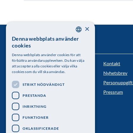
×
Denna webbplats använder
SWEDISH
cookies
ENGLISH
Denna webbplats använder cookies för att
förbättra användarupplevelsen. Du kan välja
Kontakt
Kungl. Vetenskapsakademien
att acceptera alla cookies eller välja vilka
cookies som du vill ska användas.
Nyhetsbrev
Besöksadress: Lilla Frescativägen 4A
Personuppgift
STRIKT NÖDVÄNDIGT
Telefon: 08-673 95 00
Pressrum
PRESTANDA
INRIKTNING
FUNKTIONER
OKLASSIFICERADE