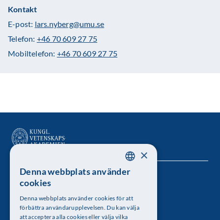
Kontakt
E-post:
lars.nyberg@umu.se
Telefon:
+46 70 609 27 75
Mobiltelefon:
+46 70 609 27 75
×
Denna webbplats använder
SWEDISH
Kungl. Vetenskapsakademien
cookies
ENGLISH
Besöksadress: Lilla Frescativägen 4A
Denna webbplats använder cookies för att
förbättra användarupplevelsen. Du kan välja
Telefon: 08-673 95 00
att acceptera alla cookies eller välja vilka