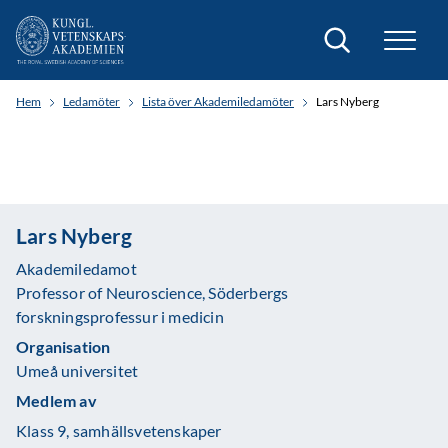
Sök
Hem
Ledamöter
Lista över Akademiledamöter
Lars Nyberg
Lars Nyberg
Akademiledamot
Professor of Neuroscience, Söderbergs
forskningsprofessur i medicin
Organisation
Umeå universitet
Medlem av
Klass 9, samhällsvetenskaper