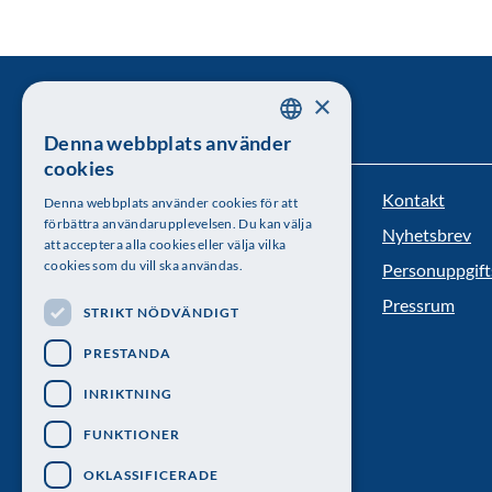
×
Denna webbplats använder
SWEDISH
cookies
ENGLISH
Kontakt
Kungl. Vetenskapsakademien
Denna webbplats använder cookies för att
förbättra användarupplevelsen. Du kan välja
Nyhetsbrev
att acceptera alla cookies eller välja vilka
Besöksadress: Lilla Frescativägen 4A
cookies som du vill ska användas.
Personuppgift
Telefon: 08-673 95 00
Pressrum
STRIKT NÖDVÄNDIGT
PRESTANDA
INRIKTNING
FUNKTIONER
OKLASSIFICERADE