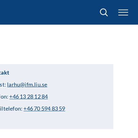
Sök
takt
st:
larhu@ifm.liu.se
fon:
+46 13 28 12 84
ltelefon:
+46 70 594 83 59