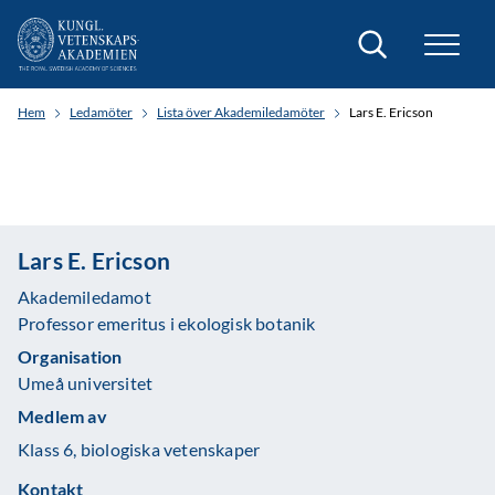
Sök
Hem
Ledamöter
Lista över Akademiledamöter
Lars E. Ericson
Lars E. Ericson
Akademiledamot
Professor emeritus i ekologisk botanik
Organisation
Umeå universitet
Medlem av
Klass 6, biologiska vetenskaper
Kontakt