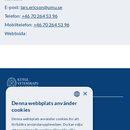
E-post:
lars.ericson@umu.se
Telefon:
+46 70 264 53 96
Mobiltelefon:
+46 70 264 53 96
Webbsida:
×
Denna webbplats använder
SWEDISH
Kungl. Vetenskapsakademien
cookies
ENGLISH
Besöksadress: Lilla Frescativägen 4A
Denna webbplats använder cookies för att
förbättra användarupplevelsen. Du kan välja
att acceptera alla cookies eller välja vilka