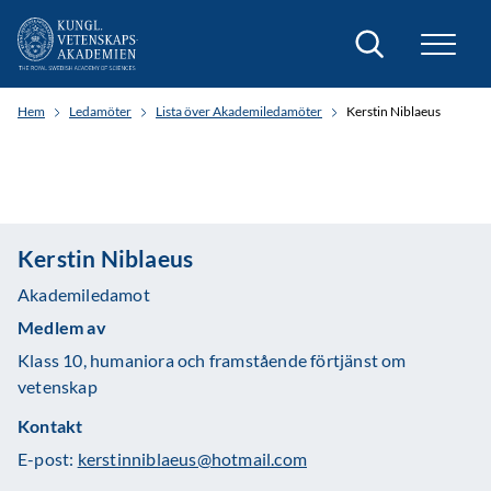
Sök
Hem
Ledamöter
Lista över Akademiledamöter
Kerstin Niblaeus
Kerstin Niblaeus
Akademiledamot
Medlem av
Klass 10, humaniora och framstående förtjänst om
vetenskap
Kontakt
E-post:
kerstinniblaeus@hotmail.com