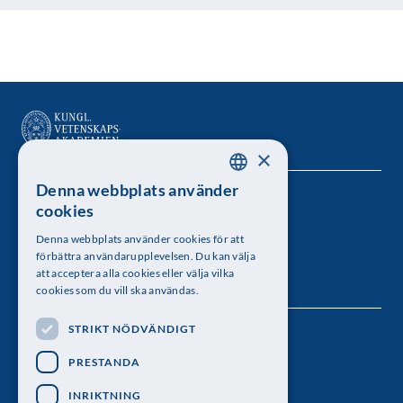
×
Denna webbplats använder
SWEDISH
Kungl. Vetenskapsakademien
cookies
ENGLISH
Besöksadress: Lilla Frescativägen 4A
Denna webbplats använder cookies för att
förbättra användarupplevelsen. Du kan välja
Telefon: 08-673 95 00
att acceptera alla cookies eller välja vilka
cookies som du vill ska användas.
STRIKT NÖDVÄNDIGT
Följ oss
PRESTANDA
INRIKTNING