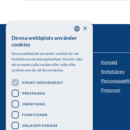
×
Denna webbplats använder
SWEDISH
cookies
ENGLISH
Denna webbplats använder cookies för att
förbättra användarupplevelsen. Du kan välja
Kontakt
Kungl. Vetenskapsakademien
att acceptera alla cookies eller välja vilka
cookies som du vill ska användas.
Nyhetsbrev
Besöksadress: Lilla Frescativägen 4A
Personuppgift
STRIKT NÖDVÄNDIGT
Telefon: 08-673 95 00
Pressrum
PRESTANDA
INRIKTNING
FUNKTIONER
OKLASSIFICERADE