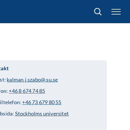
Sök
takt
st:
kalman.j.szabo@.su.se
fon:
+46 8 674 74 85
ltelefon:
+46 73 679 80 55
bsida:
Stockholms universitet