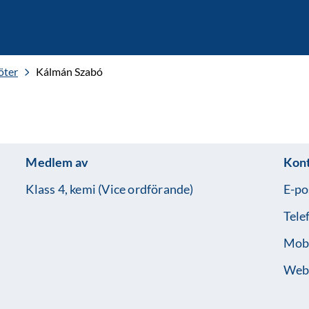
öter
Kálmán Szabó
Medlem av
Kon
Klass 4, kemi (Vice ordförande)
E-po
Tele
Mobi
Web