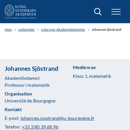
Sök
Hem
Ledamöter
Lista över Akademiledamöter
Johannes Sjöstrand
Medlem av
Johannes Sjöstrand
Klass 1, matematik
Akademiledamot
Professor i matematik
Organisation
Université de Bourgogne
Kontakt
E-post:
johannes.sjostrand@u-bourgogne.fr
Telefon:
+33 3 80 39 68 96