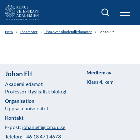
Sök
Hem
Ledamöter
Lista över Akademiledamöter
Johan Elf
Medlem av
Johan Elf
Klass 4, kemi
Akademiledamot
Professor i fysikalisk biologi
Organisation
Uppsala universitet
Kontakt
E-post:
johan.elf@icm.uu.se
Telefon:
+46 18 471 4678