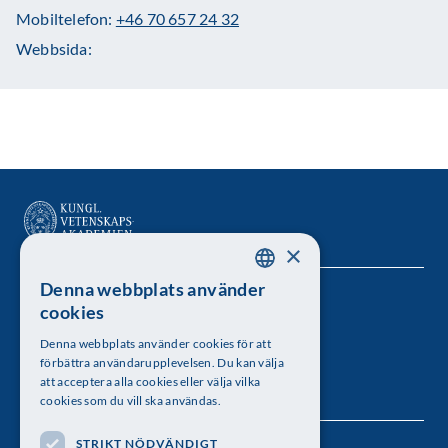
Mobiltelefon:
+46 70 657 24 32
Webbsida:
×
Denna webbplats använder
SWEDISH
Kungl. Vetenskapsakademien
cookies
ENGLISH
Besöksadress: Lilla Frescativägen 4A
Denna webbplats använder cookies för att
förbättra användarupplevelsen. Du kan välja
Telefon: 08-673 95 00
att acceptera alla cookies eller välja vilka
cookies som du vill ska användas.
STRIKT NÖDVÄNDIGT