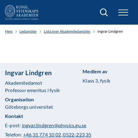
Sök
Hem
Ledamöter
Lista över Akademiledamöter
Ingvar Lindgren
Medlem av
Ingvar Lindgren
Klass 3, fysik
Akademiledamot
Professor emeritus i fysik
Organisation
Göteborgs universitet
Kontakt
E-post:
ingvar.lindgren@physics.gu.se
Telefon:
+46 31 774 10 02, 0522-223 35