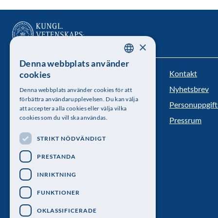
×
Denna webbplats använder
SWEDISH
Kontakt
cookies
Kungl. Vetenskapsakademien
ENGLISH
Nyhetsbrev
Denna webbplats använder cookies för att
Besöksadress: Lilla Frescativägen 4A
förbättra användarupplevelsen. Du kan välja
Personuppgift
att acceptera alla cookies eller välja vilka
Telefon: 08-673 95 00
cookies som du vill ska användas.
Pressrum
STRIKT NÖDVÄNDIGT
PRESTANDA
INRIKTNING
FUNKTIONER
OKLASSIFICERADE