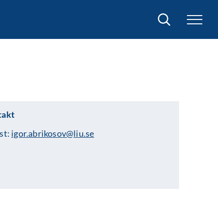
Sök
takt
st:
igor.abrikosov@liu.se