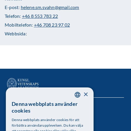
E-post:
helene.sm.svahn@gmail.com
Telefon:
+46 8 553 783 22
Mobiltelefon:
+46 708 23 97 02
Webbsida:
×
Denna webbplats använder
SWEDISH
Kungl. Vetenskapsakademien
cookies
ENGLISH
Besöksadress: Lilla Frescativägen 4A
Denna webbplats använder cookies för att
förbättra användarupplevelsen. Du kan välja
att acceptera alla cookies eller välja vilka