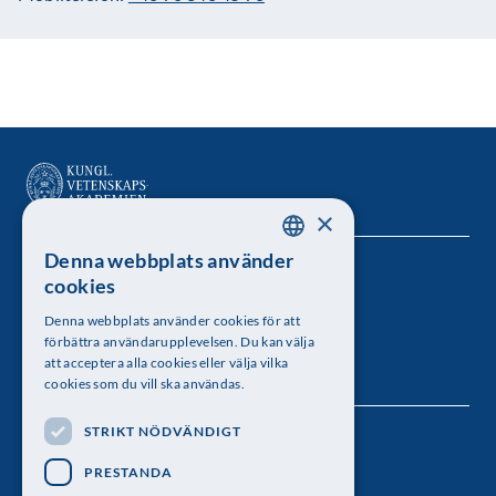
×
Denna webbplats använder
SWEDISH
Kungl. Vetenskapsakademien
cookies
ENGLISH
Besöksadress: Lilla Frescativägen 4A
Denna webbplats använder cookies för att
förbättra användarupplevelsen. Du kan välja
Telefon: 08-673 95 00
att acceptera alla cookies eller välja vilka
cookies som du vill ska användas.
STRIKT NÖDVÄNDIGT
Följ oss
PRESTANDA