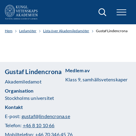
Sök
Hem
Ledamöter
Lista över Akademiledamöter
Gustaf Lindencrona
Medlem av
Gustaf Lindencrona
Klass 9, samhällsvetenskaper
Akademiledamot
Organisation
Stockholms universitet
Kontakt
E-post:
gustaf@lindencrona.se
Telefon:
+46 8 10 10 66
Mobiltelefon:
+46 70 346 45 76