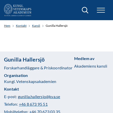
Sök
Hem
Kontakt
Kansli
Gunilla Hallersjö
Medlem av
Gunilla Hallersjö
Akademiens kansli
Forskarhandläggare & Priskoordinator
Organisation
Kungl. Vetenskapsakademien
Kontakt
E-post:
gunilla.hallersjo@kva.se
Telefon:
+46 8 673 95 51
Mobiltelefon:
+46 70 673 03 35