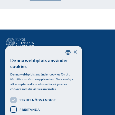
×
Denna webbplats använder
SWEDISH
Kungl. Vetenskapsakademien
cookies
ENGLISH
Besöksadress: Lilla Frescativägen 4A
Denna webbplats använder cookies för att
förbättra användarupplevelsen. Du kan välja
Telefon: 08-673 95 00
att acceptera alla cookies eller välja vilka
cookies som du vill ska användas.
STRIKT NÖDVÄNDIGT
Följ oss
PRESTANDA