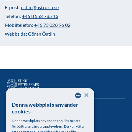
E-post:
ostlin@astro.su.se
Telefon:
+46 8 553 785 13
Mobiltelefon:
+46 73 028 96 02
Webbsida:
Göran Östlin
×
Denna webbplats använder
SWEDISH
Kungl. Vetenskapsakademien
cookies
ENGLISH
Besöksadress: Lilla Frescativägen 4A
Denna webbplats använder cookies för att
förbättra användarupplevelsen. Du kan välja
att acceptera alla cookies eller välja vilka